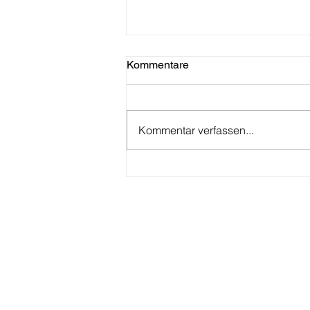
Kommentare
Kommentar verfassen...
Unsere Küchen im EG und
OG haben neue Echtholz-
Tische erhalten!
Kontakt
info@lifarm.de
Tel: +49-5158-9911493
/
+49-1