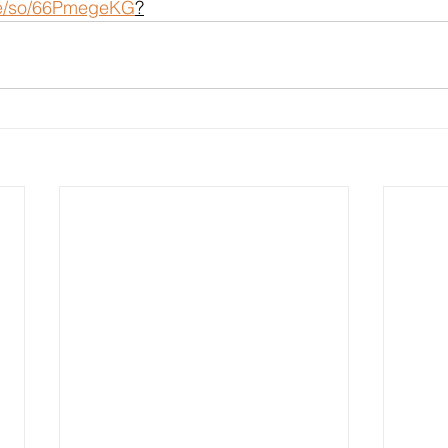
.de/so/66PmegeKG
?