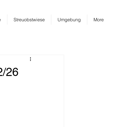
+4915140191128
& +4915140328999
e
Streuobstwiese
Umgebung
More
2/26