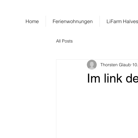
LiFarm
Urlaub mit und in der N
Home
Ferienwohnungen
LiFarm Halves
All Posts
Thorsten Glaub
10
Im link d