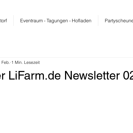
atur im wunderschönen Weserbergland
info@lifarm.de
torf
Eventraum - Tagungen - Hofladen
Partyscheun
. Feb.
1 Min. Lesezeit
er LiFarm.de Newsletter 0