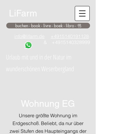
LiFarm
buchen - book - livre - boek - libro - 书
info@lifarm.de
+4915140191128
&
+4915140328999
Urlaub mit und in der Natur im
wunderschönen Weserbergland
Wohnung EG
Unsere größte Wohnung im
Erdgeschoß. Beliebt, da nur über
zwei Stufen des Haupteingangs der