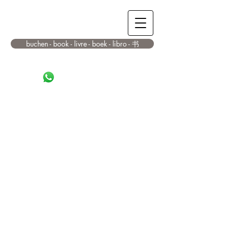
LiFarm
buchen - book - livre - boek - libro - 书
info@lifarm.de
+4915140191128
&
+4915140328999
Urlaub mit und in der Natur im
wunderschönen Weserbergland