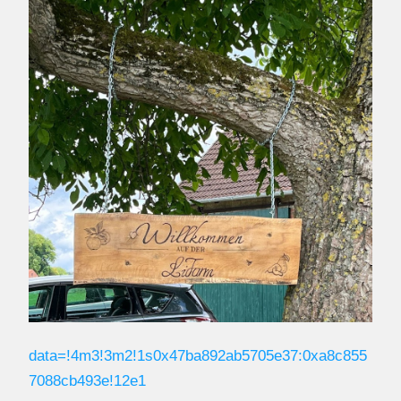
data=!4m3!3m2!1s0x47ba892ab5705e37:0xa8c855
7088cb493e!12e1